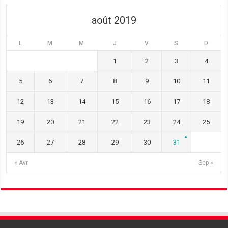
)
e
)
)
août 2019
L
M
M
J
V
S
D
1
2
3
4
5
6
7
8
9
10
11
12
13
14
15
16
17
18
19
20
21
22
23
24
25
26
27
28
29
30
31
« Avr
Sep »