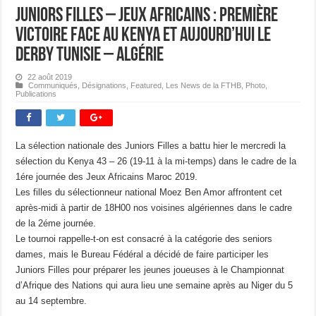
Juniors Filles – Jeux Africains : Première
victoire face au Kenya et aujourd’hui le
derby Tunisie – Algérie
22 août 2019
Communiqués
,
Désignations
,
Featured
,
Les News de la FTHB
,
Photo
,
Publications
La sélection nationale des Juniors Filles a battu hier le mercredi la
sélection du Kenya 43 – 26 (19-11 à la mi-temps) dans le cadre de la
1ére journée des Jeux Africains Maroc 2019.
Les filles du sélectionneur national Moez Ben Amor affrontent cet
après-midi à partir de 18H00 nos voisines algériennes dans le cadre
de la 2éme journée.
Le tournoi rappelle-t-on est consacré à la catégorie des seniors
dames, mais le Bureau Fédéral a décidé de faire participer les
Juniors Filles pour préparer les jeunes joueuses à le Championnat
d’Afrique des Nations qui aura lieu une semaine après au Niger du 5
au 14 septembre.