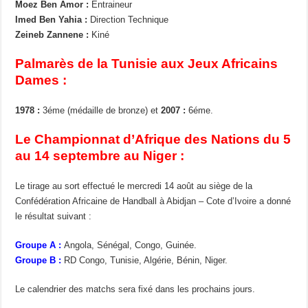
Moez Ben Amor :
Entraineur
Imed Ben Yahia :
Direction Technique
Zeineb Zannene :
Kiné
Palmarès de la Tunisie aux Jeux Africains
Dames :
1978 :
3éme (médaille de bronze) et
2007 :
6éme.
Le Championnat d’Afrique des Nations du 5
au 14 septembre au Niger :
Le tirage au sort effectué le mercredi 14 août au siège de la
Confédération Africaine de Handball à Abidjan – Cote d’Ivoire a donné
le résultat suivant :
Groupe A :
Angola, Sénégal, Congo, Guinée.
Groupe B :
RD Congo, Tunisie, Algérie, Bénin, Niger.
Le calendrier des matchs sera fixé dans les prochains jours.