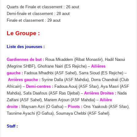
Quarts de Finale et classement : 26 aout
Demi-finale et classement : 28 aout
Finale et classement : 29 aout
Le Groupe :
Liste des joueuses :
Gardiennes de but :
Roua Mkaddem (Ribat Monastir), Hadil Naoui
(Megrine SHBF), Ghofrane Nairi (ES Rejiche) –
Ailières
gauche :
Fadoua Mhadhbi (ASF Sahel), Sarra Sioud (ES Rejiche) –
Arrières gauche :
Syrine Dalla (ASF Mahdia), Dorra Chandrali (Club
Africain) –
Demi-centres :
Fadoua Aouij (ASF Sfax), Aya Masri (ASF
Mahdia), Safa Daafous (ASF Ras Djebal) –
Arrières Droites :
Nada
Zalfani (ASF Sahel), Mariem Arjoun (ASF Mahdia) –
Ailière
droite :
Maysam Azri (O Gafsa) –
Pivots :
Ons Yaakoub (ASF Sfax),
Tasnime Ayachi (O Gafsa), Soumaya Chebbi (ASF Sahel).
Staff :