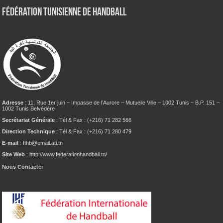
Fédération tunisienne de Handball
Adresse
: 11, Rue 1er juin – Impasse de l’Aurore – Mutuelle Ville – 1002 Tunis – B.P. 151 –
1002 Tunis Belvédère
Secrétariat Générale
: Tél & Fax : (+216) 71 282 566
Direction Technique
: Tél & Fax : (+216) 71 280 479
E-mail
: fthb@email.ati.tn
Site Web
: http://www.federationhandball.tn/
Nous Contacter