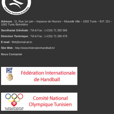
Adresse
: 11, Rue 1er juin – Impasse de l’Aurore – Mutuelle Ville – 1002 Tunis – B.P. 151 –
1002 Tunis Belvédère
Secrétariat Générale
: Tél & Fax : (+216) 71 282 566
Direction Technique
: Tél & Fax : (+216) 71 280 479
E-mail
: fthb@email.ati.tn
Site Web
: http://www.federationhandball.tn/
Nous Contacter