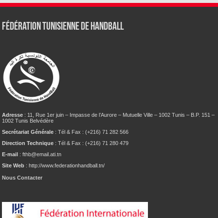
Fédération tunisienne de Handball
Adresse
: 11, Rue 1er juin – Impasse de l’Aurore – Mutuelle Ville – 1002 Tunis – B.P. 151 –
1002 Tunis Belvédère
Secrétariat Générale
: Tél & Fax : (+216) 71 282 566
Direction Technique
: Tél & Fax : (+216) 71 280 479
E-mail
: fthb@email.ati.tn
Site Web
: http://www.federationhandball.tn/
Nous Contacter