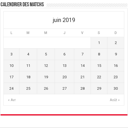
t
ê
t
Calendrier des matchs
r
t
r
e
r
e
)
e
)
)
juin 2019
L
M
M
J
V
S
D
1
2
3
4
5
6
7
8
9
10
11
12
13
14
15
16
17
18
19
20
21
22
23
24
25
26
27
28
29
30
« Avr
Août »