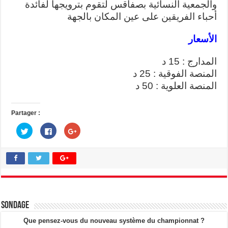
والجمعية النسائية بصفاقس لتقوم بترويجها لفائدة
أحباء الفريقين على عين المكان بالجهة
الأسعار
المدارج : 15 د
المنصة الفوقية : 25 د
المنصة العلوية : 50 د
Partager :
C
C
C
l
l
l
i
i
i
q
q
q
u
u
u
e
e
e
z
z
z
p
p
p
o
o
o
u
u
u
r
r
r
p
p
p
a
a
a
Sondage
r
r
r
t
t
t
a
a
a
Que pensez-vous du nouveau système du championnat ?
g
g
g