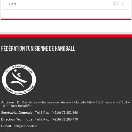
« Avr
Août »
Fédération tunisienne de Handball
Adresse
: 11, Rue 1er juin – Impasse de l’Aurore – Mutuelle Ville – 1002 Tunis – B.P. 151 –
1002 Tunis Belvédère
Secrétariat Générale
: Tél & Fax : (+216) 71 282 566
Direction Technique
: Tél & Fax : (+216) 71 280 479
E-mail
: fthb@email.ati.tn