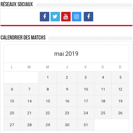
v
u
v
Réseaux sociaux
e
v
e
l
e
l
l
l
l
e
l
e
f
e
f
e
f
e
n
e
n
ê
n
ê
t
ê
t
Calendrier des matchs
r
t
r
e
r
e
)
e
)
)
mai 2019
L
M
M
J
V
S
D
1
2
3
4
5
6
7
8
9
10
11
12
13
14
15
16
17
18
19
20
21
22
23
24
25
26
27
28
29
30
31