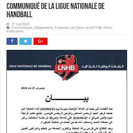
Communiqué de la Ligue Nationale de
Handball
27 mai 2019
Communiqués
,
Désignations
,
Featured
,
Les News de la FTHB
,
Photo
,
Publications