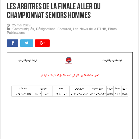
Les Arbitres de la Finale Aller du
Championnat Seniors Hommes
25 mai 2019
Communiqués
,
Désignations
,
Featured
,
Les News de la FTHB
,
Photo
,
Publications