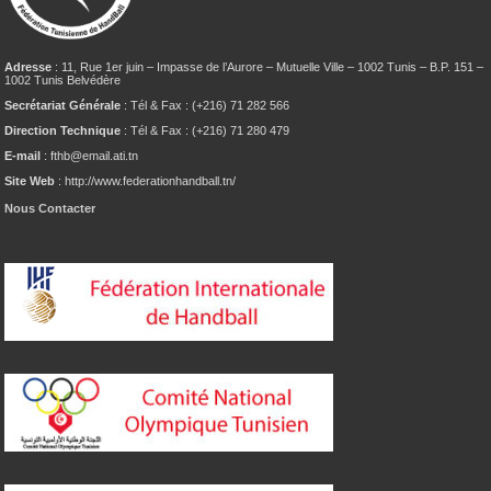
Adresse
: 11, Rue 1er juin – Impasse de l’Aurore – Mutuelle Ville – 1002 Tunis – B.P. 151 –
1002 Tunis Belvédère
Secrétariat Générale
: Tél & Fax : (+216) 71 282 566
Direction Technique
: Tél & Fax : (+216) 71 280 479
E-mail
: fthb@email.ati.tn
Site Web
: http://www.federationhandball.tn/
Nous Contacter