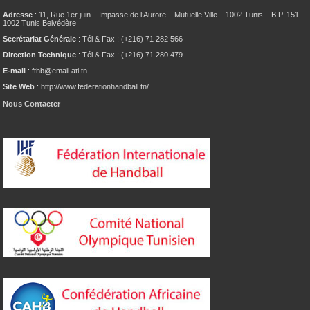
Adresse
: 11, Rue 1er juin – Impasse de l’Aurore – Mutuelle Ville – 1002 Tunis – B.P. 151 –
1002 Tunis Belvédère
Secrétariat Générale
: Tél & Fax : (+216) 71 282 566
Direction Technique
: Tél & Fax : (+216) 71 280 479
E-mail
: fthb@email.ati.tn
Site Web
: http://www.federationhandball.tn/
Nous Contacter