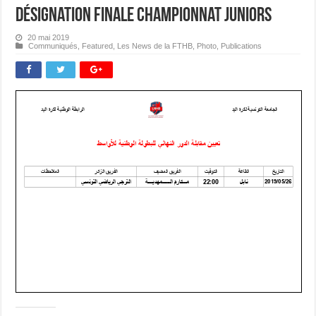
Désignation Finale Championnat Juniors
20 mai 2019
Communiqués
,
Featured
,
Les News de la FTHB
,
Photo
,
Publications