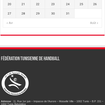
20
21
22
23
24
25
26
27
28
29
30
31
« Avr
Août »
Fédération tunisienne de Handball
Adresse
: 11, Rue 1er juin – Impasse de l’Aurore – Mutuelle Ville – 1002 Tunis – B.P. 151 –
1002 Tunis Belvédère