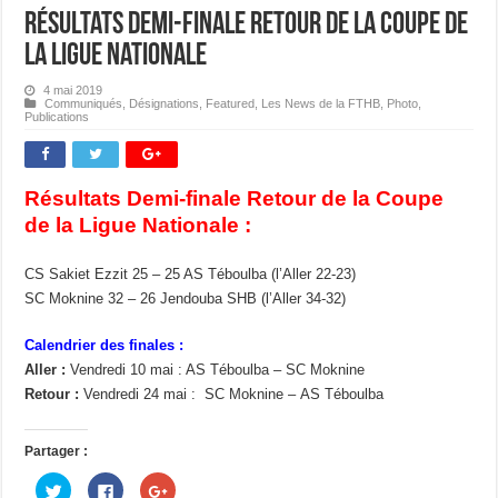
Résultats Demi-finale Retour de la Coupe de
la Ligue Nationale
4 mai 2019
Communiqués
,
Désignations
,
Featured
,
Les News de la FTHB
,
Photo
,
Publications
Résultats Demi-finale Retour de la Coupe
de la Ligue Nationale :
CS Sakiet Ezzit 25 – 25 AS Téboulba (l’Aller 22-23)
SC Moknine 32 – 26 Jendouba SHB (l’Aller 34-32)
Calendrier des finales :
Aller :
Vendredi 10 mai : AS Téboulba – SC Moknine
Retour :
Vendredi 24 mai : SC Moknine – AS Téboulba
Partager :
C
C
C