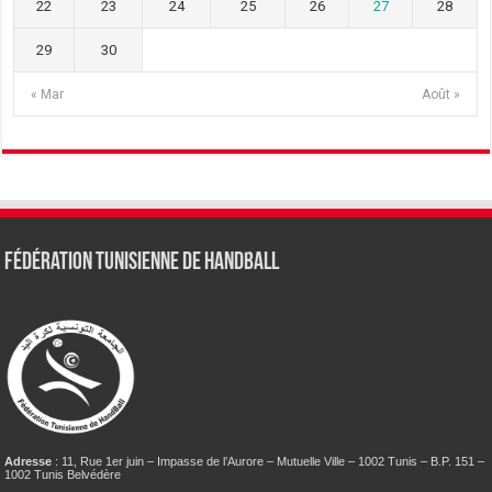
22
23
24
25
26
27
28
29
30
« Mar
Août »
Fédération tunisienne de Handball
Adresse
: 11, Rue 1er juin – Impasse de l’Aurore – Mutuelle Ville – 1002 Tunis – B.P. 151 –
1002 Tunis Belvédère