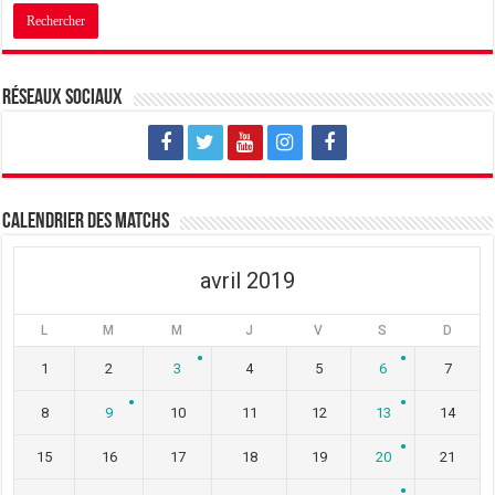
u
s
u
n
u
n
e
n
e
n
e
n
o
n
o
u
o
u
v
u
v
Réseaux sociaux
e
v
e
l
e
l
l
l
l
e
l
e
f
e
f
e
f
e
n
e
n
ê
n
ê
t
ê
t
Calendrier des matchs
r
t
r
e
r
e
)
e
)
)
avril 2019
L
M
M
J
V
S
D
1
2
3
4
5
6
7
8
9
10
11
12
13
14
15
16
17
18
19
20
21