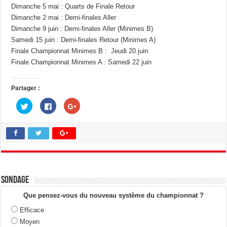
Dimanche 5 mai : Quarts de Finale Retour
Dimanche 2 mai : Demi-finales Aller
Dimanche 9 juin : Demi-finales Aller (Minimes B)
Samedi 15 juin : Demi-finales Retour (Minimes A)
Finale Championnat Minimes B : Jeudi 20 juin
Finale Championnat Minimes A : Samedi 22 juin
Partager :
C
C
C
l
l
l
i
i
i
q
q
q
u
u
u
e
e
e
z
z
z
p
p
p
o
o
o
u
u
u
r
r
r
p
p
p
a
a
a
Sondage
r
r
r
t
t
t
a
a
a
Que pensez-vous du nouveau système du championnat ?
g
g
g
e
e
e
Efficace
r
r
r
s
s
s
Moyen
u
u
u