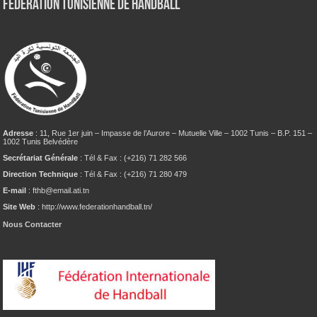
Fédération tunisienne de Handball
Adresse
: 11, Rue 1er juin – Impasse de l’Aurore – Mutuelle Ville – 1002 Tunis – B.P. 151 –
1002 Tunis Belvédère
Secrétariat Générale
: Tél & Fax : (+216) 71 282 566
Direction Technique
: Tél & Fax : (+216) 71 280 479
E-mail
: fthb@email.ati.tn
Site Web
: http://www.federationhandball.tn/
Nous Contacter