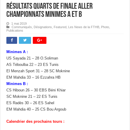
Résultats Quarts de Finale Aller
Championnats Minimes A et B
1 mai 2019
Communiqués
,
Désignations
,
Featured
,
Les News de la FTHB
,
Photo
,
Publications
Minimes A :
US Sayada 21 – 28 O.Soliman
AS Téboulba 22 – 23 ES Tunis
El Menzah Sport 31 – 28 SC Moknine
EM Mahdia 33 – 16 Ezzahra HB
Minimes B :
CS Hiboun 26 – 30 EBS Béni Khiar
SC Moknine 21 – 22 ES Tunis
ES Radès 30 – 26 ES Sahel
EM Mahdia 40 – 25 CS Bou Argoub
Calendrier des prochains tours :