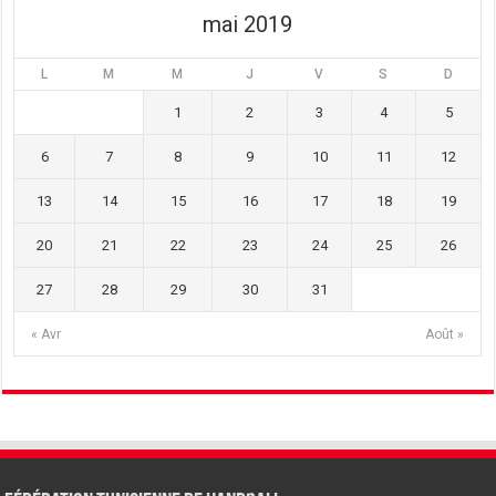
)
mai 2019
L
M
M
J
V
S
D
1
2
3
4
5
6
7
8
9
10
11
12
13
14
15
16
17
18
19
20
21
22
23
24
25
26
27
28
29
30
31
« Avr
Août »