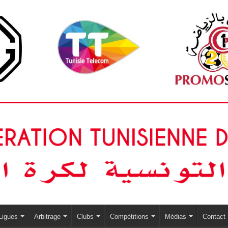
Ligues
Arbitrage
Clubs
Compétitions
Médias
Contact