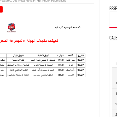
Featured
,
Les News de la FTHB
,
Photo
,
Publications
Rés
+
Cale