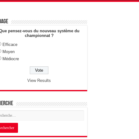
dage
Que pensez-vous du nouveau système du
championnat ?
Efficace
Moyen
Médiocre
View Results
herche