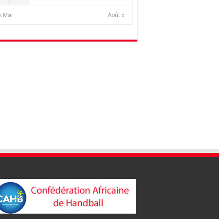
« Mar
Août »