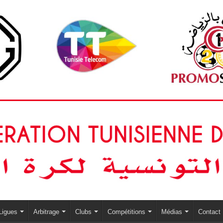
Ligues
Arbitrage
Clubs
Compétitions
Médias
Contact