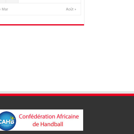
« Mar
Août »