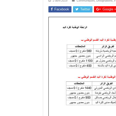
2 avril 2019
Communiqués
,
Désignations
,
F
Facebook
Twitter
Google 