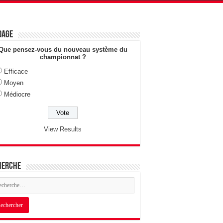
dage
Que pensez-vous du nouveau système du
championnat ?
Efficace
Moyen
Médiocre
View Results
herche