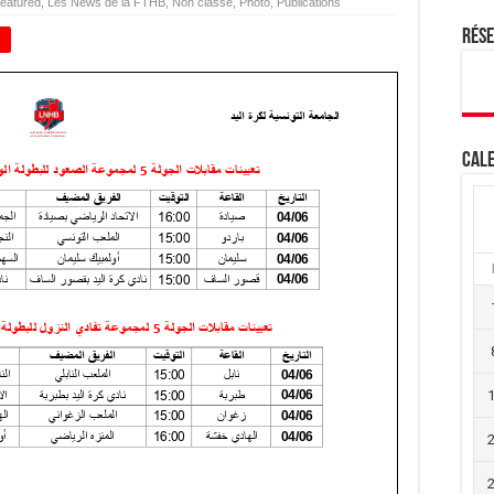
eatured
,
Les News de la FTHB
,
Non classé
,
Photo
,
Publications
Rés
+
Cale