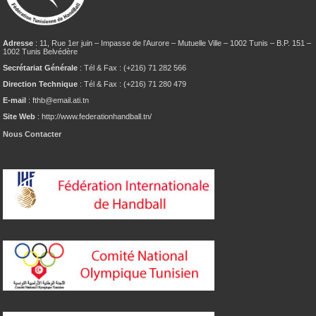
Adresse
: 11, Rue 1er juin – Impasse de l’Aurore – Mutuelle Ville – 1002 Tunis – B.P. 151 –
1002 Tunis Belvédère
Secrétariat Générale
: Tél & Fax : (+216) 71 282 566
Direction Technique
: Tél & Fax : (+216) 71 280 479
E-mail
: fthb@email.ati.tn
Site Web
: http://www.federationhandball.tn/
Nous Contacter