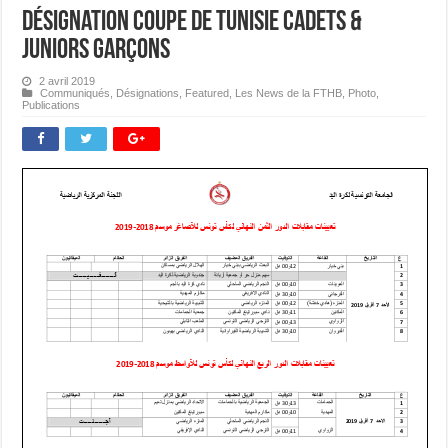
Désignation Coupe de Tunisie Cadets &
Juniors Garçons
2 avril 2019
Communiqués
,
Désignations
,
Featured
,
Les News de la FTHB
,
Photo
,
Publications