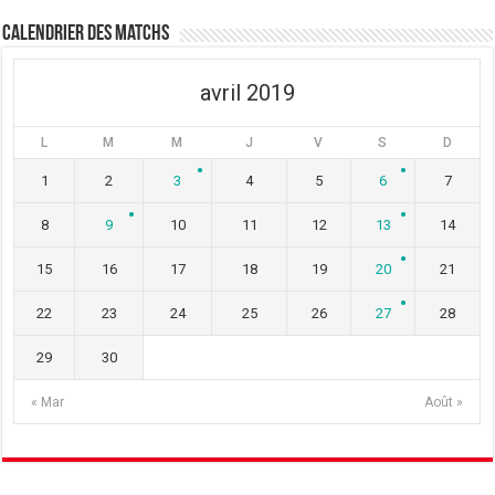
ê
n
ê
t
ê
t
Calendrier des matchs
r
t
r
e
r
e
)
e
)
)
avril 2019
L
M
M
J
V
S
D
1
2
3
4
5
6
7
8
9
10
11
12
13
14
15
16
17
18
19
20
21
22
23
24
25
26
27
28
29
30
« Mar
Août »