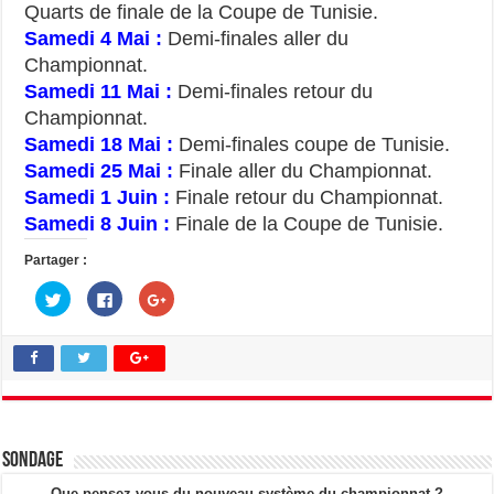
Quarts de finale de la Coupe de Tunisie.
Samedi 4 Mai :
Demi-finales aller du
Championnat.
Samedi 11 Mai :
Demi-finales retour du
Championnat.
Samedi 18 Mai :
Demi-finales coupe de Tunisie.
Samedi 25 Mai :
Finale aller du Championnat.
Samedi 1 Juin :
Finale retour du Championnat.
Samedi 8 Juin :
Finale de la Coupe de Tunisie.
Partager :
C
C
C
l
l
l
i
i
i
q
q
q
u
u
u
e
e
e
z
z
z
p
p
p
o
o
o
u
u
u
r
r
r
p
p
p
a
a
a
Sondage
r
r
r
t
t
t
a
a
a
Que pensez-vous du nouveau système du championnat ?