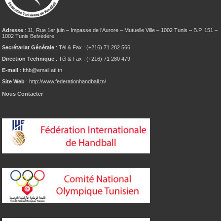
Adresse
: 11, Rue 1er juin – Impasse de l’Aurore – Mutuelle Ville – 1002 Tunis – B.P. 151 –
1002 Tunis Belvédère
Secrétariat Générale
: Tél & Fax : (+216) 71 282 566
Direction Technique
: Tél & Fax : (+216) 71 280 479
E-mail
: fthb@email.ati.tn
Site Web
: http://www.federationhandball.tn/
Nous Contacter