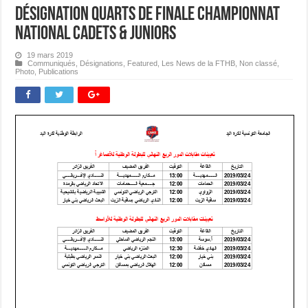
Désignation Quarts de Finale Championnat
National Cadets & Juniors
19 mars 2019
Communiqués
,
Désignations
,
Featured
,
Les News de la FTHB
,
Non classé
,
Photo
,
Publications