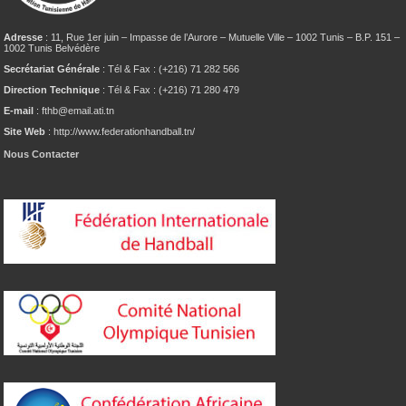
Adresse
: 11, Rue 1er juin – Impasse de l’Aurore – Mutuelle Ville – 1002 Tunis – B.P. 151 –
1002 Tunis Belvédère
Secrétariat Générale
: Tél & Fax : (+216) 71 282 566
Direction Technique
: Tél & Fax : (+216) 71 280 479
E-mail
: fthb@email.ati.tn
Site Web
: http://www.federationhandball.tn/
Nous Contacter