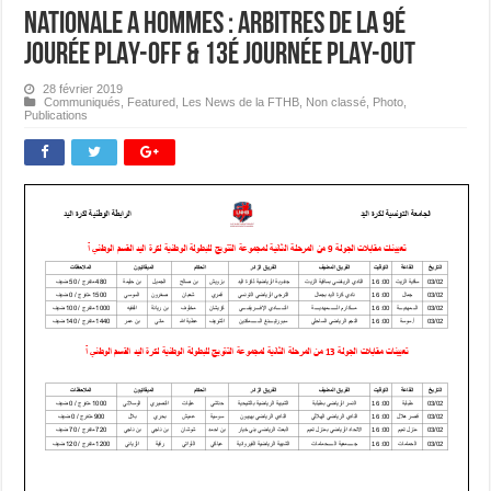
Nationale A Hommes : Arbitres de la 9é
jourée PLAY-OFF & 13é journée PLAY-OUT
28 février 2019
Communiqués
,
Featured
,
Les News de la FTHB
,
Non classé
,
Photo
,
Publications