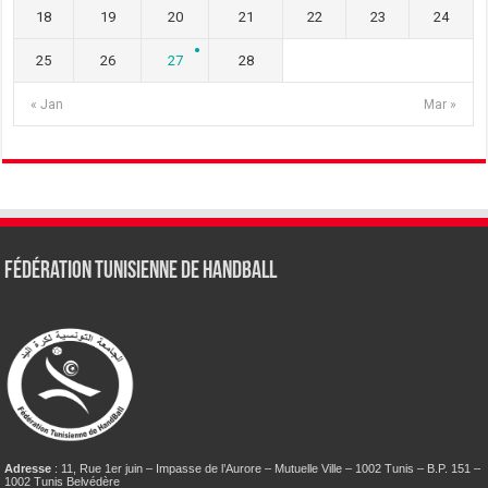
18
19
20
21
22
23
24
25
26
27
28
« Jan
Mar »
Fédération tunisienne de Handball
Adresse
: 11, Rue 1er juin – Impasse de l’Aurore – Mutuelle Ville – 1002 Tunis – B.P. 151 –
1002 Tunis Belvédère