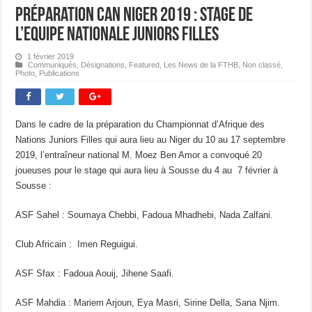
Préparation CAN Niger 2019 : Stage de
l’Equipe Nationale Juniors Filles
1 février 2019
Communiqués
,
Désignations
,
Featured
,
Les News de la FTHB
,
Non classé
,
Photo
,
Publications
Dans le cadre de la préparation du Championnat d’Afrique des
Nations Juniors Filles qui aura lieu au Niger du 10 au 17 septembre
2019, l’entraîneur national M. Moez Ben Amor a convoqué 20
joueuses pour le stage qui aura lieu à Sousse du 4 au 7 février à
Sousse :
ASF Sahel : Soumaya Chebbi, Fadoua Mhadhebi, Nada Zalfani.
Club Africain : Imen Reguigui.
ASF Sfax : Fadoua Aouij, Jihene Saafi.
ASF Mahdia : Mariem Arjoun, Eya Masri, Sirine Della, Sana Njim.