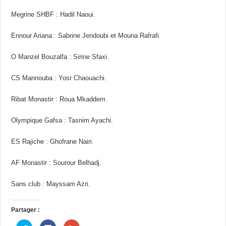
Megrine SHBF : Hadil Naoui.
Ennour Ariana : Sabrine Jendoubi et Mouna Rafrafi.
O Manzel Bouzalfa : Sirine Sfaxi.
CS Mannouba : Yosr Chaouachi.
Ribat Monastir : Roua Mkaddem.
Olympique Gafsa : Tasnim Ayachi.
ES Rajiche : Ghofrane Nairi.
AF Monastir : Sourour Belhadj.
Sans club : Mayssam Azri.
Partager :
C
C
C