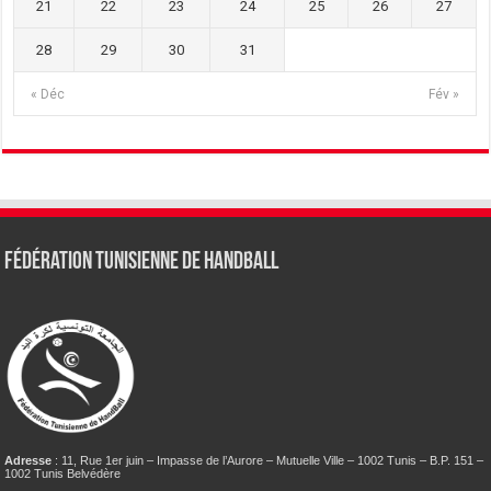
21
22
23
24
25
26
27
28
29
30
31
« Déc
Fév »
Fédération tunisienne de Handball
Adresse
: 11, Rue 1er juin – Impasse de l’Aurore – Mutuelle Ville – 1002 Tunis – B.P. 151 –
1002 Tunis Belvédère