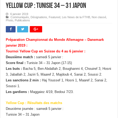
Yellow Cup : Tunisie 34 – 31 Japon
6 janvier 2019
Communiqués
,
Désignations
,
Featured
,
Les News de la FTHB
,
Non classé
,
Photo
,
Publications
Préparation Championnat du Monde Allemagne – Danemark
janvier 2019 :
Tournoi Yellow Cup en Suisse du 4 au 6 janvier :
Deuxième match :
samedi 5 janvier :
Score final :
Tunisie 34 – 31 Japon (17-15)
Les buts :
Bacha 5, Ben Abdallah 2, Boughanmi 4, Chouiref 3, Hosni
3, Jaballah 2, Jaziri 5, Maaref 2, Majdoub 4, Sanai 2, Soussi 2.
Les sanctions 2 min :
Haj Youssef 1, Hosni 1, Maaref 2, Sanai 2,
Soussi 1.
Les gardiens :
Maggaiez 4/19, Bedoui 7/23.
Yellow Cup : Résultats des matchs
Deuxième journée : samedi 5 janvier :
Tunisie 34 – 31 Japon