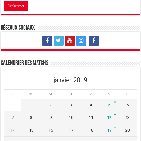
u
s
u
n
u
n
e
n
e
n
e
n
o
n
o
u
o
u
v
u
v
Réseaux sociaux
e
v
e
l
e
l
l
l
l
e
l
e
f
e
f
e
f
e
n
e
n
ê
n
ê
t
ê
t
Calendrier des matchs
r
t
r
e
r
e
)
e
)
)
janvier 2019
L
M
M
J
V
S
D
1
2
3
4
5
6
7
8
9
10
11
12
13
14
15
16
17
18
19
20