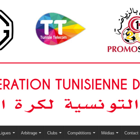
Ligues
Arbitrage
Clubs
Compétitions
Médias
Contact