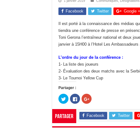
1 janvier 2019
Communiqués
,
Désignations
Facebook
Twitter
Google 
Il est porté à la connaissance des médias q
tiendra une conférence de presse en présence
Toni Gerona l’entraîneur national et deux jou
janvier à 15H00 à l’Hotel Les Ambassadeurs 
L’ordre du jour de la conférence :
1- La liste des joueurs
2- Évaluation des deux matchs avec la Serbi
3- Le Tournoi Yellow Cup
Partager :
C
C
C
l
l
l
i
i
i
q
q
q
u
u
u
Facebook
Twitter
Partager
e
e
e
z
z
z
p
p
p
o
o
o
u
u
u
r
r
r
p
p
p