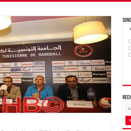
Son
Rec