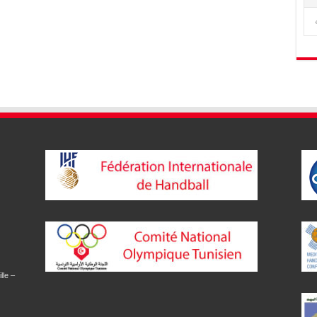
lle –