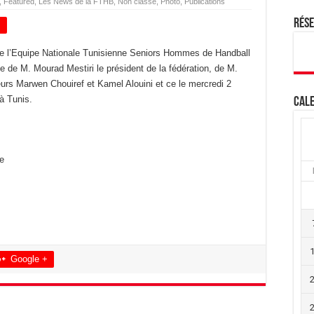
,
Featured
,
Les News de la FTHB
,
Non classé
,
Photo
,
Publications
Rés
+
ue l’Equipe Nationale Tunisienne Seniors Hommes de Handball
 de M. Mourad Mestiri le président de la fédération, de M.
eurs Marwen Chouiref et Kamel Alouini et ce le mercredi 2
à Tunis.
Cale
e
Google +