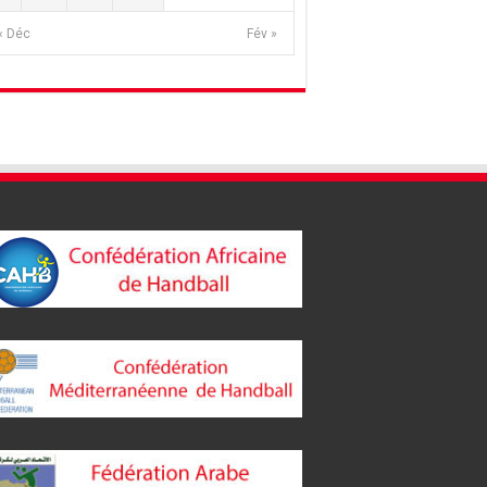
« Déc
Fév »