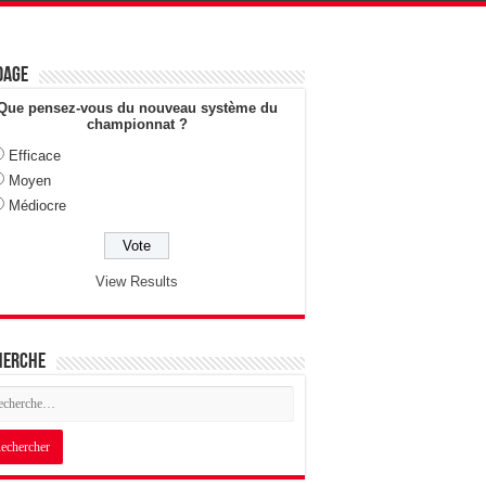
dage
Que pensez-vous du nouveau système du
championnat ?
Efficace
Moyen
Médiocre
View Results
herche