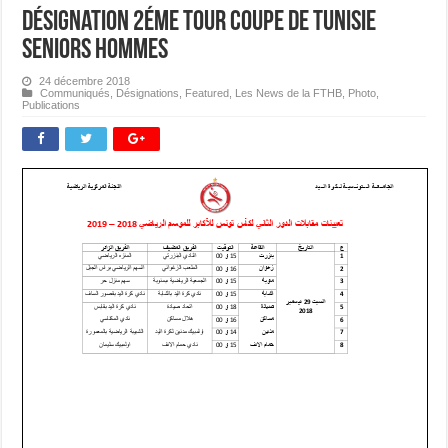
Désignation 2éme Tour Coupe de Tunisie
Seniors Hommes
24 décembre 2018
Communiqués
,
Désignations
,
Featured
,
Les News de la FTHB
,
Photo
,
Publications