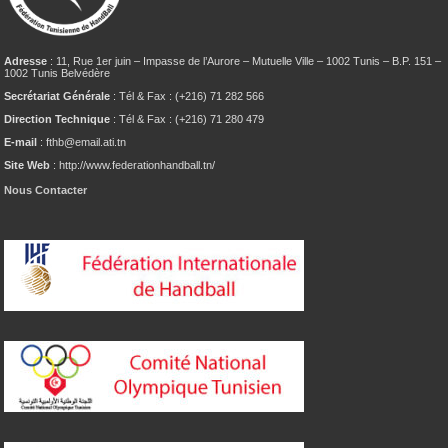
Adresse
: 11, Rue 1er juin – Impasse de l’Aurore – Mutuelle Ville – 1002 Tunis – B.P. 151 –
1002 Tunis Belvédère
Secrétariat Générale
: Tél & Fax : (+216) 71 282 566
Direction Technique
: Tél & Fax : (+216) 71 280 479
E-mail
: fthb@email.ati.tn
Site Web
: http://www.federationhandball.tn/
Nous Contacter