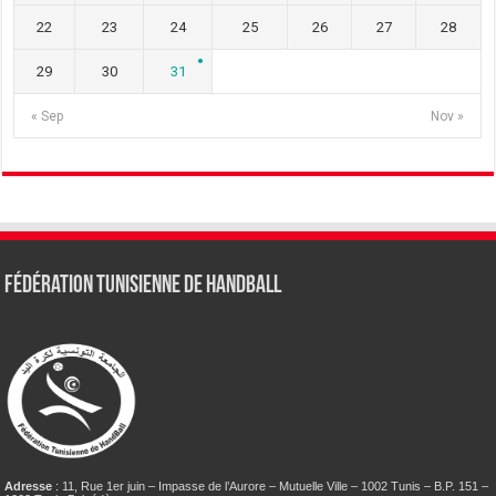
22
23
24
25
26
27
28
29
30
31
« Sep
Nov »
Fédération tunisienne de Handball
Adresse
: 11, Rue 1er juin – Impasse de l’Aurore – Mutuelle Ville – 1002 Tunis – B.P. 151 –