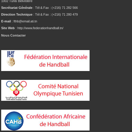
1002 Tunis Belvédère
Secrétariat Générale
: Tél & Fax : (+216) 71 282 566
Direction Technique
: Tél & Fax : (+216) 71 280 479
E-mail
: fthb@email.ati.tn
Site Web
: http://www.federationhandball.tn/
Nous Contacter