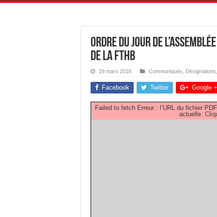
Ordre du jour de l’Assemblé
de la FTHB
29 mars 2018
Communiqués
,
Désignations
Facebook
Twitter
Google 
Failed to fetch Erreur : l’URL du fichier 
actuelle.
Cliq