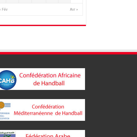
« Fév
Avr »