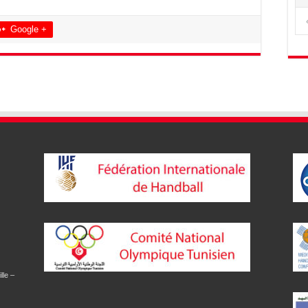
Google +
lle –