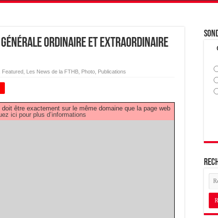
Son
e Générale Ordinaire et Extraordinaire
,
Featured
,
Les News de la FTHB
,
Photo
,
Publications
+
PDF doit être exactement sur le même domaine que la page web
uez ici pour plus d’informations
Rec