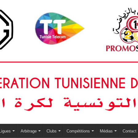
Ligues
Arbitrage
Clubs
Compétitions
Médias
Contact