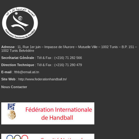
Adresse
: 11, Rue 1er juin – Impasse de l’Aurore – Mutuelle Ville – 1002 Tunis – B.P. 151 –
1002 Tunis Belvédère
Secrétariat Générale
: Tél & Fax : (+216) 71 282 566
Direction Technique
: Tél & Fax : (+216) 71 280 479
E-mail
: fthb@email.ati.tn
Site Web
: http://www.federationhandball.tn/
Nous Contacter