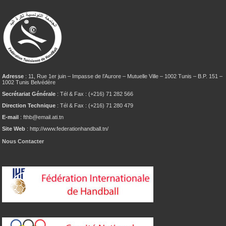
Adresse
: 11, Rue 1er juin – Impasse de l’Aurore – Mutuelle Ville – 1002 Tunis – B.P. 151 –
1002 Tunis Belvédère
Secrétariat Générale
: Tél & Fax : (+216) 71 282 566
Direction Technique
: Tél & Fax : (+216) 71 280 479
E-mail
: fthb@email.ati.tn
Site Web
: http://www.federationhandball.tn/
Nous Contacter