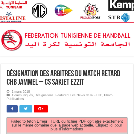
Désignation des Arbitres du Match Retard
CHB Jammel – CS Sakiet Ezzit
1 mars 2018
Communiqués
,
Désignations
,
Featured
,
Les News de la FTHB
,
Photo
,
Publications
Failed to fetch Erreur : l’URL du fichier PDF doit être exactement
sur le même domaine que la page web actuelle.
Cliquez ici pour
plus d’informations