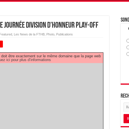
Son
e journée Division d’Honneur Play-Off
Featured
,
Les News de la FTHB
,
Photo
,
Publications
+
PDF doit être exactement sur le même domaine que la page web
uez ici pour plus d’informations
Rec