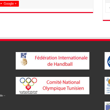
Google +
lle –