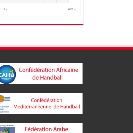
« Fév
Avr »