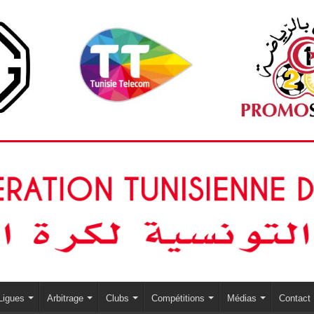
Ligues
Arbitrage
Clubs
Compétitions
Médias
Contact