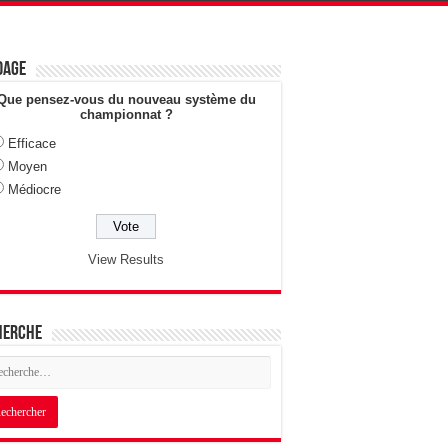
dage
Que pensez-vous du nouveau système du
championnat ?
Efficace
Moyen
Médiocre
View Results
herche