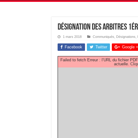
Désignation des Arbitres 1ér
1 mars 2018
Communiqués
,
Désignations
,
Facebook
Twitter
Google 
Failed to fetch Erreur : l’URL du fichier 
actuelle.
Cliq