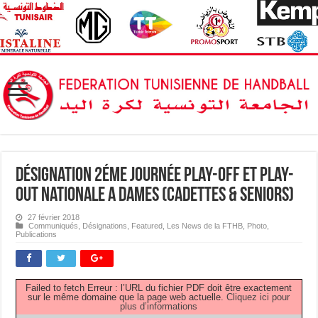
Désignation 2éme journée Play-off et Play-
out Nationale A Dames (Cadettes & Seniors)
27 février 2018
Communiqués
,
Désignations
,
Featured
,
Les News de la FTHB
,
Photo
,
Publications
Failed to fetch Erreur : l’URL du fichier PDF doit être exactement
sur le même domaine que la page web actuelle.
Cliquez ici pour
plus d’informations