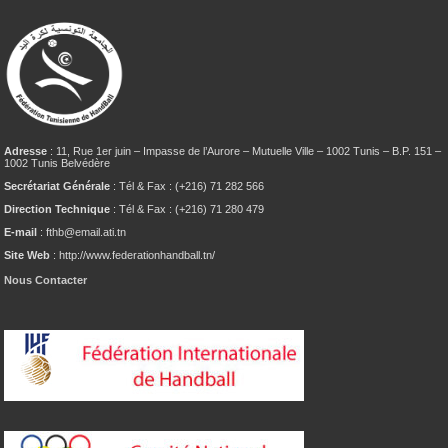
Adresse
: 11, Rue 1er juin – Impasse de l’Aurore – Mutuelle Ville – 1002 Tunis – B.P. 151 –
1002 Tunis Belvédère
Secrétariat Générale
: Tél & Fax : (+216) 71 282 566
Direction Technique
: Tél & Fax : (+216) 71 280 479
E-mail
: fthb@email.ati.tn
Site Web
: http://www.federationhandball.tn/
Nous Contacter