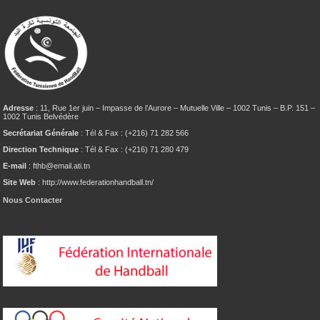
Adresse
: 11, Rue 1er juin – Impasse de l’Aurore – Mutuelle Ville – 1002 Tunis – B.P. 151 –
1002 Tunis Belvédère
Secrétariat Générale
: Tél & Fax : (+216) 71 282 566
Direction Technique
: Tél & Fax : (+216) 71 280 479
E-mail
: fthb@email.ati.tn
Site Web
: http://www.federationhandball.tn/
Nous Contacter