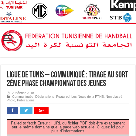
Ligue de Tunis – Communiqué : Tirage au Sort
2éme Phase Championnat des Jeunes
20 février 2018
Communiqués
,
Désignations
,
Featured
,
Les News de la FTHB
,
Non classé
,
Photo
,
Publications
Failed to fetch Erreur : l’URL du fichier PDF doit être exactement
sur le même domaine que la page web actuelle.
Cliquez ici pour
plus d’informations