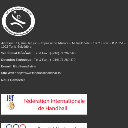
Adresse
: 11, Rue 1er juin – Impasse de l’Aurore – Mutuelle Ville – 1002 Tunis – B.P. 151 –
1002 Tunis Belvédère
Secrétariat Générale
: Tél & Fax : (+216) 71 282 566
Direction Technique
: Tél & Fax : (+216) 71 280 479
E-mail
: fthb@email.ati.tn
Site Web
: http://www.federationhandball.tn/
Nous Contacter