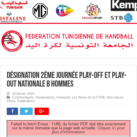
Désignation 2éme journée Play-off et Play-
out Nationale B Hommes
19 février 2018
Communiqués
,
Désignations
,
Featured
,
Les News de la FTHB
,
Non classé
,
Photo
,
Publications
Failed to fetch Erreur : l’URL du fichier PDF doit être exactement
sur le même domaine que la page web actuelle.
Cliquez ici pour
plus d’informations