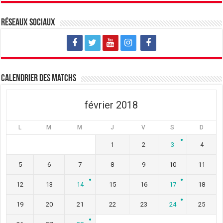
n
e
n
o
n
o
u
o
u
v
u
v
Réseaux sociaux
e
v
e
l
e
l
l
l
l
e
l
e
f
e
f
e
f
e
n
e
n
ê
n
ê
t
ê
t
Calendrier des matchs
r
t
r
e
r
e
)
e
)
)
février 2018
L
M
M
J
V
S
D
1
2
3
4
5
6
7
8
9
10
11
12
13
14
15
16
17
18
19
20
21
22
23
24
25