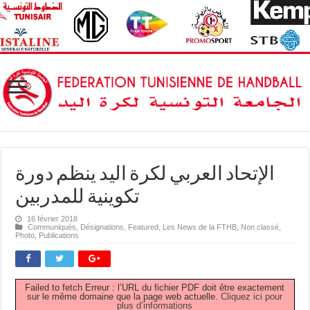
الإتحاد العربي لكرة اليد ينظم دورة
تكوينية للمدربين
16 février 2018
Communiqués
,
Désignations
,
Featured
,
Les News de la FTHB
,
Non classé
,
Photo
,
Publications
Failed to fetch Erreur : l’URL du fichier PDF doit être exactement
sur le même domaine que la page web actuelle.
Cliquez ici pour
plus d’informations