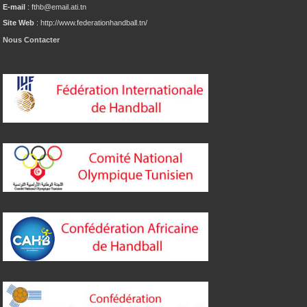
E-mail
: fthb@email.ati.tn
Site Web
: http://www.federationhandball.tn/
Nous Contacter