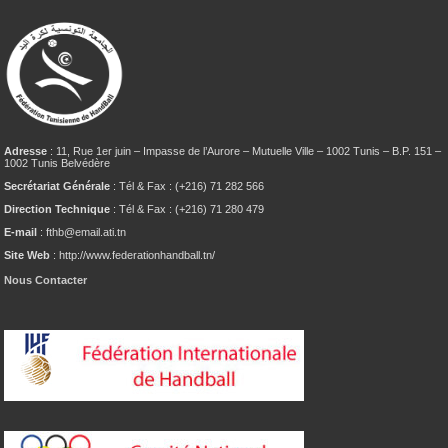
Adresse
: 11, Rue 1er juin – Impasse de l’Aurore – Mutuelle Ville – 1002 Tunis – B.P. 151 –
1002 Tunis Belvédère
Secrétariat Générale
: Tél & Fax : (+216) 71 282 566
Direction Technique
: Tél & Fax : (+216) 71 280 479
E-mail
: fthb@email.ati.tn
Site Web
: http://www.federationhandball.tn/
Nous Contacter