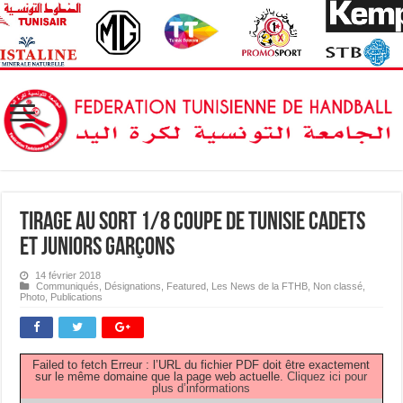
Tirage au Sort 1/8 Coupe de Tunisie Cadets
et Juniors Garçons
14 février 2018
Communiqués
,
Désignations
,
Featured
,
Les News de la FTHB
,
Non classé
,
Photo
,
Publications
Failed to fetch Erreur : l’URL du fichier PDF doit être exactement
sur le même domaine que la page web actuelle.
Cliquez ici pour
plus d’informations