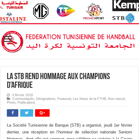
La STB rend hommage aux Champions
d’Afrique
3 février 2018
Communiqués
,
Désignations
,
Featured
,
Les News de la FTHB
,
Non classé
,
Photo
,
Publications
La Société Tunisienne de Banque (STB) a organisé, jeudi 1er février
dernier, une réception en l’honneur de sélection nationale Seniors
Hommes, dont elle est sponsor, pour célébrer sa victoire à la Coupe