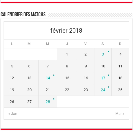
e
f
e
n
e
n
ê
n
ê
t
ê
t
Calendrier des matchs
r
t
r
e
r
e
)
e
)
)
février 2018
L
M
M
J
V
S
D
1
2
3
4
5
6
7
8
9
10
11
12
13
14
15
16
17
18
19
20
21
22
23
24
25
26
27
28
« Jan
Mar »