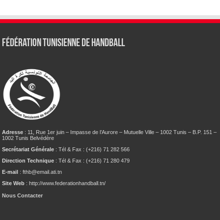
Fédération tunisienne de Handball
Adresse
: 11, Rue 1er juin – Impasse de l’Aurore – Mutuelle Ville – 1002 Tunis – B.P. 151 –
1002 Tunis Belvédère
Secrétariat Générale
: Tél & Fax : (+216) 71 282 566
Direction Technique
: Tél & Fax : (+216) 71 280 479
E-mail
: fthb@email.ati.tn
Site Web
: http://www.federationhandball.tn/
Nous Contacter