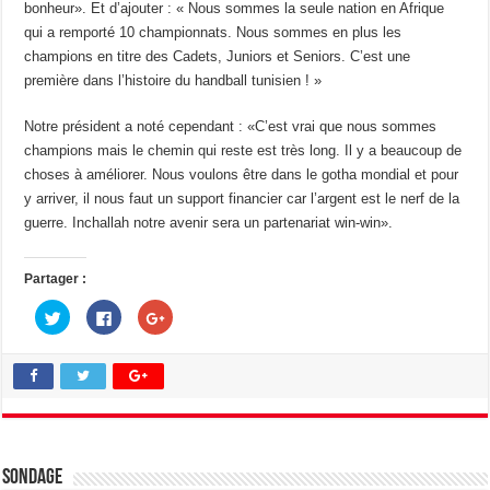
bonheur». Et d’ajouter : « Nous sommes la seule nation en Afrique
qui a remporté 10 championnats. Nous sommes en plus les
champions en titre des Cadets, Juniors et Seniors. C’est une
première dans l’histoire du handball tunisien ! »
Notre président a noté cependant : «C’est vrai que nous sommes
champions mais le chemin qui reste est très long. Il y a beaucoup de
choses à améliorer. Nous voulons être dans le gotha mondial et pour
y arriver, il nous faut un support financier car l’argent est le nerf de la
guerre. Inchallah notre avenir sera un partenariat win-win».
Partager :
C
C
C
l
l
l
i
i
i
q
q
q
u
u
u
e
e
e
z
z
z
p
p
p
o
o
o
u
u
u
r
r
r
p
p
p
a
a
a
Sondage
r
r
r