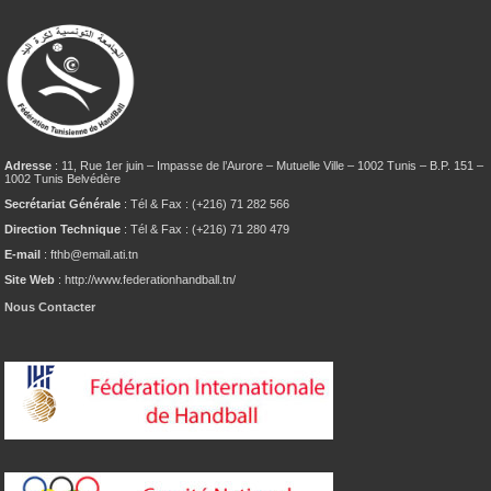
Adresse
: 11, Rue 1er juin – Impasse de l’Aurore – Mutuelle Ville – 1002 Tunis – B.P. 151 –
1002 Tunis Belvédère
Secrétariat Générale
: Tél & Fax : (+216) 71 282 566
Direction Technique
: Tél & Fax : (+216) 71 280 479
E-mail
: fthb@email.ati.tn
Site Web
: http://www.federationhandball.tn/
Nous Contacter