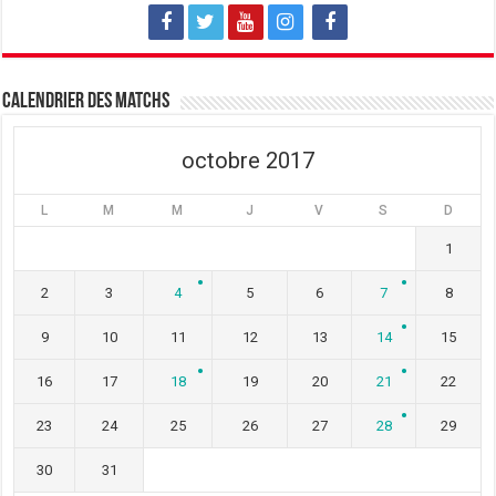
l
l
l
e
l
e
f
e
f
e
f
e
n
e
n
ê
n
ê
t
ê
t
Calendrier des matchs
r
t
r
e
r
e
)
e
)
)
octobre 2017
L
M
M
J
V
S
D
1
2
3
4
5
6
7
8
9
10
11
12
13
14
15
16
17
18
19
20
21
22
23
24
25
26
27
28
29
30
31