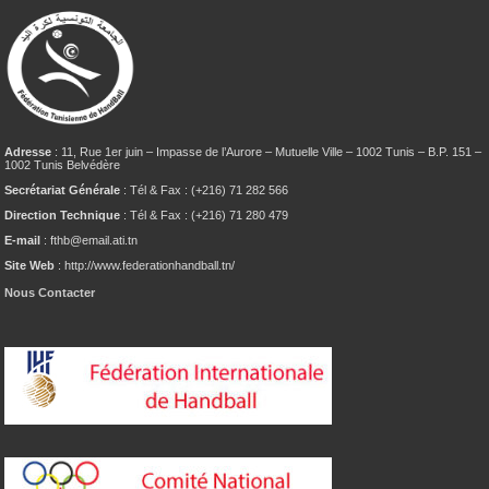
Adresse
: 11, Rue 1er juin – Impasse de l’Aurore – Mutuelle Ville – 1002 Tunis – B.P. 151 –
1002 Tunis Belvédère
Secrétariat Générale
: Tél & Fax : (+216) 71 282 566
Direction Technique
: Tél & Fax : (+216) 71 280 479
E-mail
: fthb@email.ati.tn
Site Web
: http://www.federationhandball.tn/
Nous Contacter