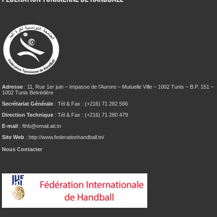
Adresse
: 11, Rue 1er juin – Impasse de l’Aurore – Mutuelle Ville – 1002 Tunis – B.P. 151 –
1002 Tunis Belvédère
Secrétariat Générale
: Tél & Fax : (+216) 71 282 566
Direction Technique
: Tél & Fax : (+216) 71 280 479
E-mail
: fthb@email.ati.tn
Site Web
: http://www.federationhandball.tn/
Nous Contacter