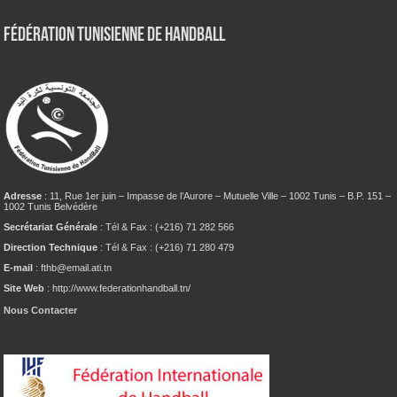
Fédération tunisienne de Handball
Adresse
: 11, Rue 1er juin – Impasse de l’Aurore – Mutuelle Ville – 1002 Tunis – B.P. 151 –
1002 Tunis Belvédère
Secrétariat Générale
: Tél & Fax : (+216) 71 282 566
Direction Technique
: Tél & Fax : (+216) 71 280 479
E-mail
: fthb@email.ati.tn
Site Web
: http://www.federationhandball.tn/
Nous Contacter