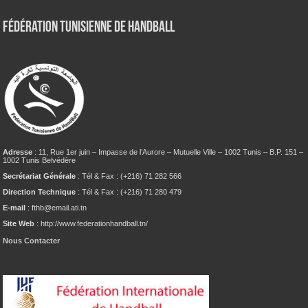
Fédération tunisienne de Handball
Adresse
: 11, Rue 1er juin – Impasse de l’Aurore – Mutuelle Ville – 1002 Tunis – B.P. 151 –
1002 Tunis Belvédère
Secrétariat Générale
: Tél & Fax : (+216) 71 282 566
Direction Technique
: Tél & Fax : (+216) 71 280 479
E-mail
: fthb@email.ati.tn
Site Web
: http://www.federationhandball.tn/
Nous Contacter