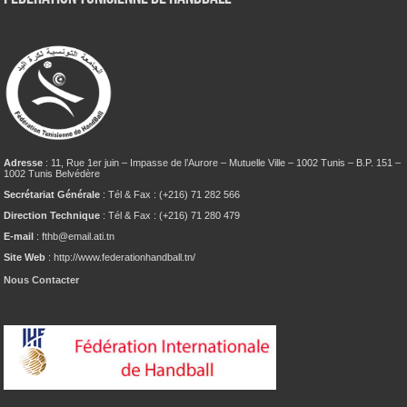
Adresse
: 11, Rue 1er juin – Impasse de l’Aurore – Mutuelle Ville – 1002 Tunis – B.P. 151 –
1002 Tunis Belvédère
Secrétariat Générale
: Tél & Fax : (+216) 71 282 566
Direction Technique
: Tél & Fax : (+216) 71 280 479
E-mail
: fthb@email.ati.tn
Site Web
: http://www.federationhandball.tn/
Nous Contacter