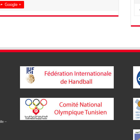
Google +
lle –