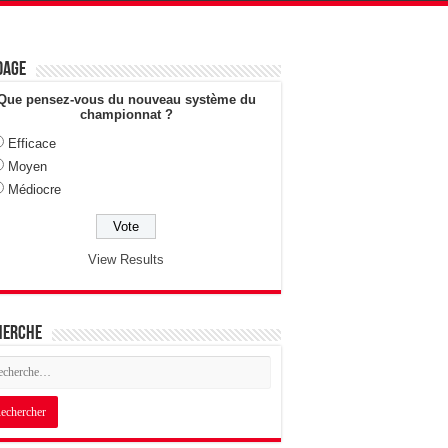
dage
Que pensez-vous du nouveau système du
championnat ?
Efficace
Moyen
Médiocre
View Results
herche