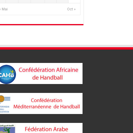
« Mai
Oct »