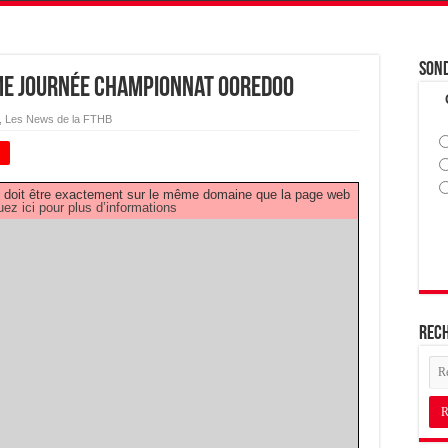
Son
éme Journée Championnat OOREDOO
,
Les News de la FTHB
+
PDF doit être exactement sur le même domaine que la page web
uez ici pour plus d’informations
Rec