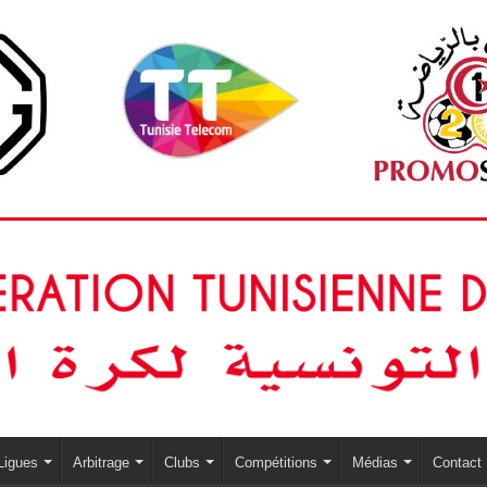
Ligues
Arbitrage
Clubs
Compétitions
Médias
Contact