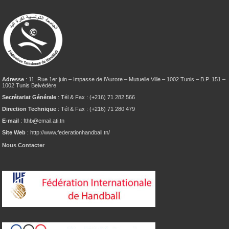
Adresse
: 11, Rue 1er juin – Impasse de l’Aurore – Mutuelle Ville – 1002 Tunis – B.P. 151 –
1002 Tunis Belvédère
Secrétariat Générale
: Tél & Fax : (+216) 71 282 566
Direction Technique
: Tél & Fax : (+216) 71 280 479
E-mail
: fthb@email.ati.tn
Site Web
: http://www.federationhandball.tn/
Nous Contacter