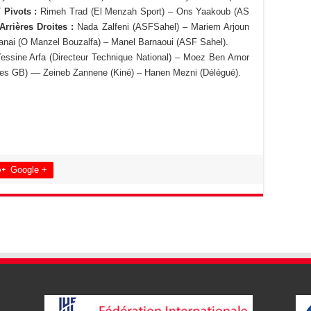
/
Pivots :
Rimeh Trad (El Menzah Sport) – Ons Yaakoub (AS
Arrières Droites :
Nada Zalfeni (ASFSahel) – Mariem Arjoun
nai (O Manzel Bouzalfa) – Manel Barnaoui (ASF Sahel).
Yessine Arfa (Directeur Technique National) – Moez Ben Amor
 des GB) –– Zeineb Zannene (Kiné) – Hanen Mezni (Délégué).
Google +