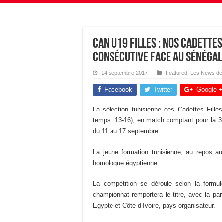
CAN U19 Filles : Nos Cadette
consécutive face au Sénégal
14 septembre 2017
Featured
,
Les News de
Facebook
Twitter
Google 
La sélection tunisienne des Cadettes Fille
temps: 13-16), en match comptant pour la 3
du 11 au 17 septembre.
La jeune formation tunisienne, au repos au
homologue égyptienne.
La compétition se déroule selon la formu
championnat remportera le titre, avec la par
Egypte et Côte d’Ivoire, pays organisateur.