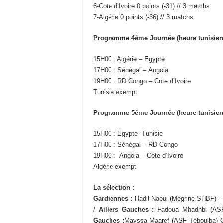
6-Cote d’Ivoire 0 points (-31) // 3 matchs
7-Algérie 0 points (-36) // 3 matchs
Programme 4éme Journée (heure tunisienn
15H00 : Algérie – Egypte
17H00 : Sénégal – Angola
19H00 : RD Congo – Cote d’Ivoire
Tunisie exempt
Programme 5éme Journée (heure tunisienn
15H00 : Egypte -Tunisie
17H00 : Sénégal – RD Congo
19H00 : Angola – Cote d’Ivoire
Algérie exempt
La sélection :
Gardiennes :
Hadil Naoui (Megrine SHBF) –
/
Ailiers Gauches :
Fadoua Mhadhbi (ASF
Gauches :
Mayssa Maaref (ASF Téboulba) C