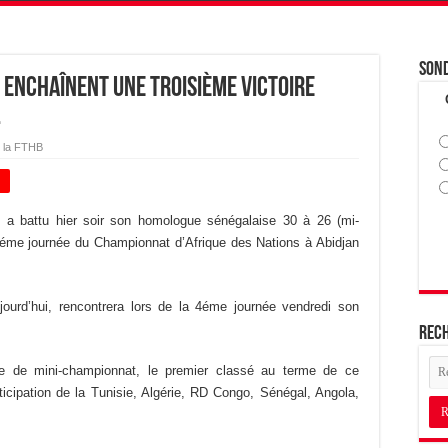
Son
s enchaînent une troisième victoire
 la FTHB
+
s a battu hier soir son homologue sénégalaise 30 à 26 (mi-
éme journée du Championnat d’Afrique des Nations à Abidjan
jourd’hui, rencontrera lors de la 4éme journée vendredi son
Rec
le de mini-championnat, le premier classé au terme de ce
ticipation de la Tunisie, Algérie, RD Congo, Sénégal, Angola,