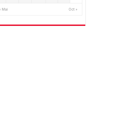
« Mai
Oct »