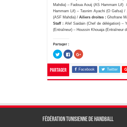
Mahdia) – Fadoua Aouij (AS Hammam Lif) 
Hammam Lif) – Tasnim Ayachi (O Gafsa) /
(ASF Mahdia) /
Ailiers droites :
Ghofrane Ma
Staff :
Afef Saidain (Chef de délégation) – 
(Entraîneur) – Houssin Khouaja (Entraîneur
Partager :
C
C
C
l
l
l
i
i
i
q
q
q
u
u
u
Facebook
Twitter
Partager
e
e
e
z
z
z
p
p
p
o
o
o
u
u
u
r
r
r
p
p
p
a
a
a
r
r
r
t
t
t
a
a
a
g
g
g
e
e
e
r
r
r
s
s
s
Fédération tunisienne de Handball
u
u
u
r
r
r