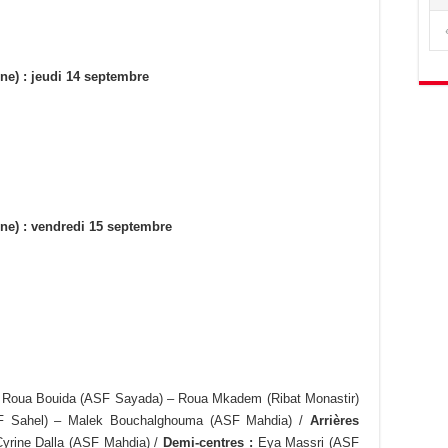
e) : jeudi 14 septembre
e) : vendredi 15 septembre
 Roua Bouida (ASF Sayada) – Roua Mkadem (Ribat Monastir)
 Sahel) – Malek Bouchalghouma (ASF Mahdia) /
Arrières
yrine Dalla (ASF Mahdia) /
Demi-centres :
Eya Massri (ASF