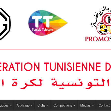
Ligues
Arbitrage
Clubs
Compétitions
Médias
Contact