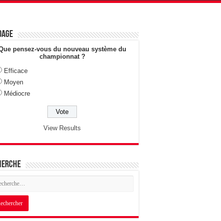
dage
Que pensez-vous du nouveau système du
championnat ?
Efficace
Moyen
Médiocre
View Results
herche