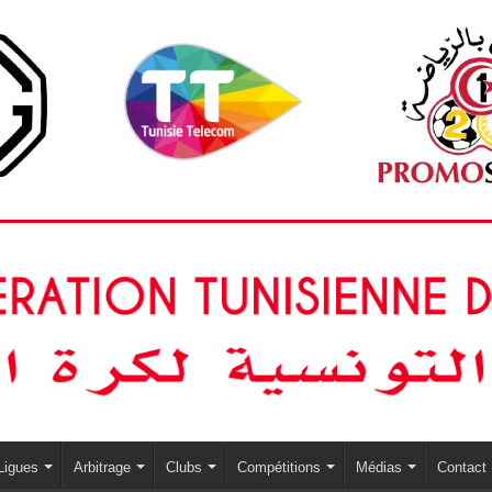
Ligues
Arbitrage
Clubs
Compétitions
Médias
Contact