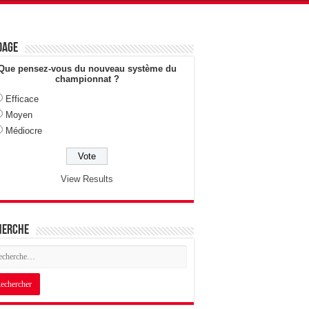
dage
Que pensez-vous du nouveau système du
championnat ?
Efficace
Moyen
Médiocre
View Results
herche