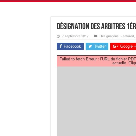
Désignation des Arbitres 1é
7 septembre 2017
Désignations
,
Featured
,
Facebook
Twitter
Google 
Failed to fetch Erreur : l’URL du fichier 
actuelle.
Cliq