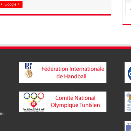
Google +
lle –