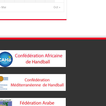
« Mai
Oct »