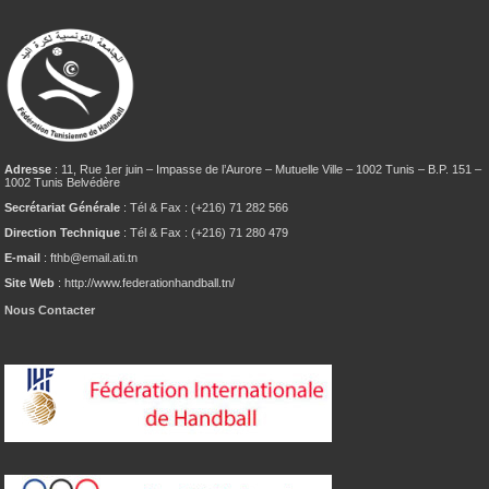
Adresse
: 11, Rue 1er juin – Impasse de l’Aurore – Mutuelle Ville – 1002 Tunis – B.P. 151 –
1002 Tunis Belvédère
Secrétariat Générale
: Tél & Fax : (+216) 71 282 566
Direction Technique
: Tél & Fax : (+216) 71 280 479
E-mail
: fthb@email.ati.tn
Site Web
: http://www.federationhandball.tn/
Nous Contacter