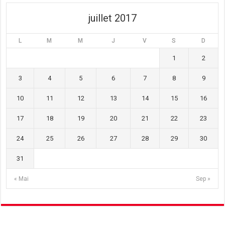
)
e
)
)
juillet 2017
L
M
M
J
V
S
D
1
2
3
4
5
6
7
8
9
10
11
12
13
14
15
16
17
18
19
20
21
22
23
24
25
26
27
28
29
30
31
« Mai
Sep »