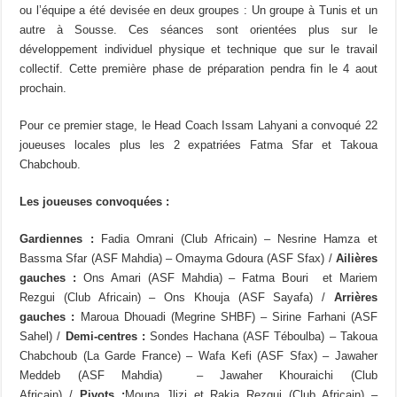
ou l’équipe a été devisée en deux groupes : Un groupe à Tunis et un
autre à Sousse. Ces séances sont orientées plus sur le
développement individuel physique et technique que sur le travail
collectif. Cette première phase de préparation pendra fin le 4 aout
prochain.
Pour ce premier stage, le Head Coach Issam Lahyani a convoqué 22
joueuses locales plus les 2 expatriées Fatma Sfar et Takoua
Chabchoub.
Les joueuses convoquées :
Gardiennes :
Fadia Omrani (Club Africain) – Nesrine Hamza et
Bassma Sfar (ASF Mahdia) – Omayma Gdoura (ASF Sfax) /
Ailières
gauches :
Ons Amari (ASF Mahdia) – Fatma Bouri et Mariem
Rezgui (Club Africain) – Ons Khouja (ASF Sayafa) /
Arrières
gauches :
Maroua Dhouadi (Megrine SHBF) – Sirine Farhani (ASF
Sahel) /
Demi-centres :
Sondes Hachana (ASF Téboulba) – Takoua
Chabchoub (La Garde France) – Wafa Kefi (ASF Sfax) – Jawaher
Meddeb (ASF Mahdia) – Jawaher Khouraichi (Club
Africain) /
Pivots :
Mouna Jlizi et Rakia Rezgui (Club Africain) –