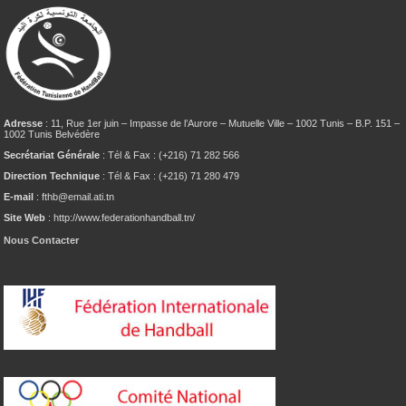
Adresse
: 11, Rue 1er juin – Impasse de l’Aurore – Mutuelle Ville – 1002 Tunis – B.P. 151 –
1002 Tunis Belvédère
Secrétariat Générale
: Tél & Fax : (+216) 71 282 566
Direction Technique
: Tél & Fax : (+216) 71 280 479
E-mail
: fthb@email.ati.tn
Site Web
: http://www.federationhandball.tn/
Nous Contacter