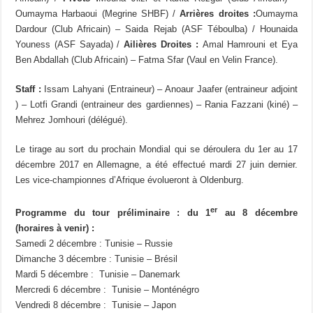
Oumayma Harbaoui (Megrine SHBF) /
Arrières droites :
Oumayma
Dardour (Club Africain) – Saida Rejab (ASF Téboulba) / Hounaida
Youness (ASF Sayada) /
Ailières Droites :
Amal Hamrouni et Eya
Ben Abdallah (Club Africain) – Fatma Sfar (Vaul en Velin France).
Staff :
Issam Lahyani (Entraineur) – Anoaur Jaafer (entraineur adjoint
) – Lotfi Grandi (entraineur des gardiennes) – Rania Fazzani (kiné) –
Mehrez Jomhouri (délégué).
Le tirage au sort du prochain Mondial qui se déroulera du 1er au 17
décembre 2017 en Allemagne, a été effectué mardi 27 juin dernier.
Les vice-championnes d’Afrique évolueront à Oldenburg.
er
Programme du tour préliminaire : du 1
au 8 décembre
(horaires à venir) :
Samedi 2 décembre : Tunisie – Russie
Dimanche 3 décembre : Tunisie – Brésil
Mardi 5 décembre : Tunisie – Danemark
Mercredi 6 décembre : Tunisie – Monténégro
Vendredi 8 décembre : Tunisie – Japon