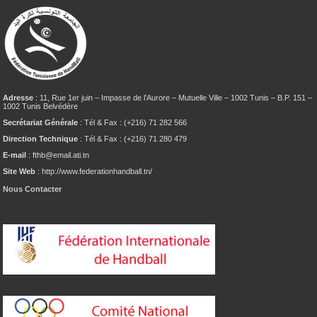
Adresse
: 11, Rue 1er juin – Impasse de l’Aurore – Mutuelle Ville – 1002 Tunis – B.P. 151 –
1002 Tunis Belvédère
Secrétariat Générale
: Tél & Fax : (+216) 71 282 566
Direction Technique
: Tél & Fax : (+216) 71 280 479
E-mail
: fthb@email.ati.tn
Site Web
: http://www.federationhandball.tn/
Nous Contacter