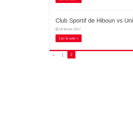
Club Sportif de Hiboun vs U
18 février 2017
Lire la suite »
2
«
1