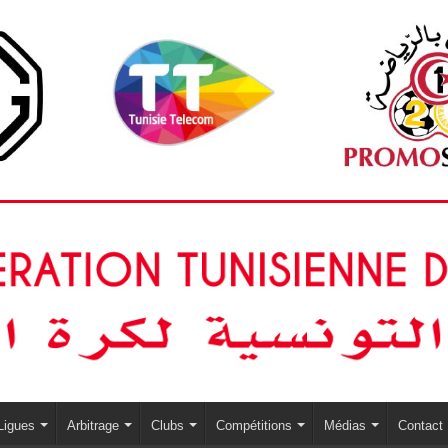
Ligues
Arbitrage
Clubs
Compétitions
Médias
Contact