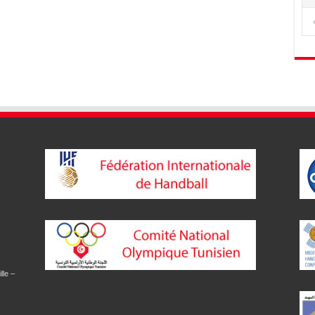
lle –