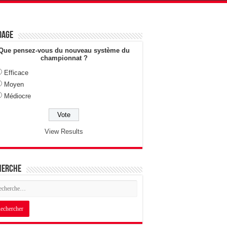
dage
Que pensez-vous du nouveau système du
championnat ?
Efficace
Moyen
Médiocre
View Results
herche