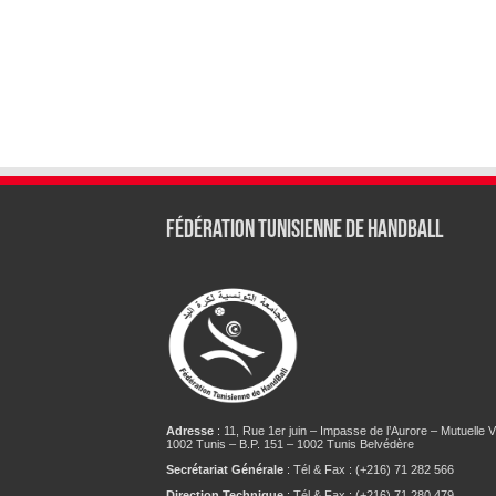
Fédération tunisienne de Handball
Adresse
: 11, Rue 1er juin – Impasse de l’Aurore – Mutuelle Vi
1002 Tunis – B.P. 151 – 1002 Tunis Belvédère
Secrétariat Générale
: Tél & Fax : (+216) 71 282 566
Direction Technique
: Tél & Fax : (+216) 71 280 479