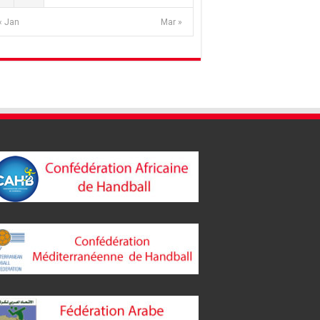
« Jan
Mar »