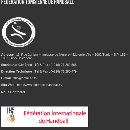
Fédération tunisienne de Handball
Adresse
: 11, Rue 1er juin – Impasse de l’Aurore – Mutuelle Ville – 1002 Tunis – B.P. 151 –
1002 Tunis Belvédère
Secrétariat Générale
: Tél & Fax : (+216) 71 282 566
Direction Technique
: Tél & Fax : (+216) 71 280 479
E-mail
: fthb@email.ati.tn
Site Web
: http://www.federationhandball.tn/
Nous Contacter