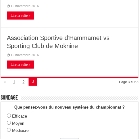
12 novembre 2016
Lire la suite »
Association Sportive d’Hammamet vs
Sporting Club de Moknine
12 novembre 2016
Lire la suite »
3
«
1
2
Page 3 sur 3
Sondage
Que pensez-vous du nouveau système du championnat ?
Efficace
Moyen
Médiocre