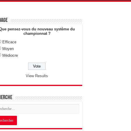
dage
Que pensez-vous du nouveau système du
championnat ?
Efficace
Moyen
Médiocre
View Results
herche