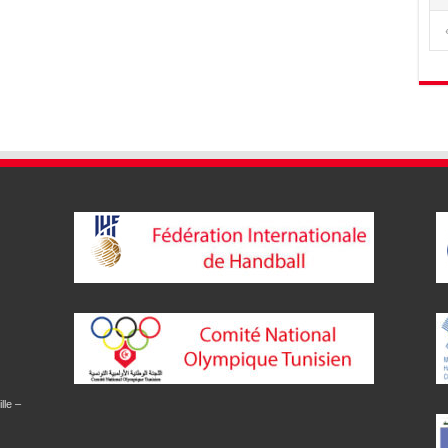
lle –