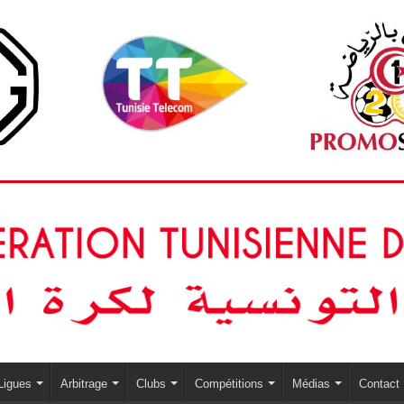
Ligues
Arbitrage
Clubs
Compétitions
Médias
Contact