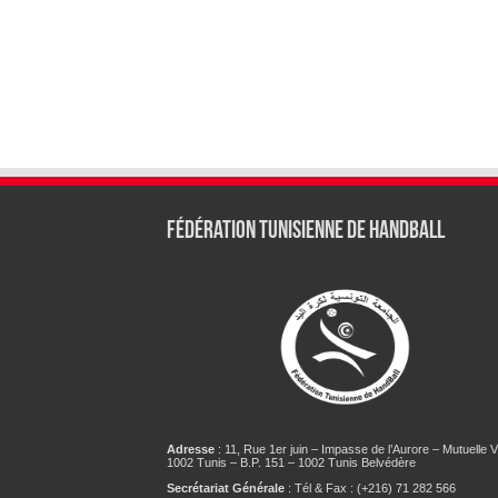
Fédération tunisienne de Handball
Adresse
: 11, Rue 1er juin – Impasse de l’Aurore – Mutuelle Vi
1002 Tunis – B.P. 151 – 1002 Tunis Belvédère
Secrétariat Générale
: Tél & Fax : (+216) 71 282 566