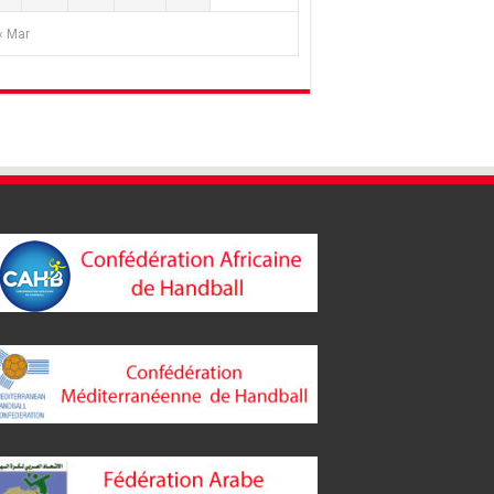
« Mar