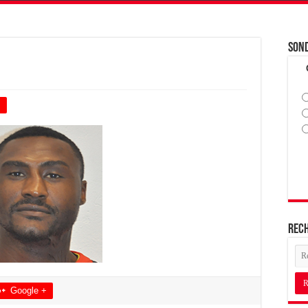
Son
+
Rec
Google +