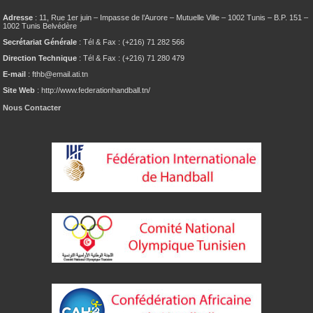
Adresse
: 11, Rue 1er juin – Impasse de l’Aurore – Mutuelle Ville – 1002 Tunis – B.P. 151 –
1002 Tunis Belvédère
Secrétariat Générale
: Tél & Fax : (+216) 71 282 566
Direction Technique
: Tél & Fax : (+216) 71 280 479
E-mail
: fthb@email.ati.tn
Site Web
: http://www.federationhandball.tn/
Nous Contacter