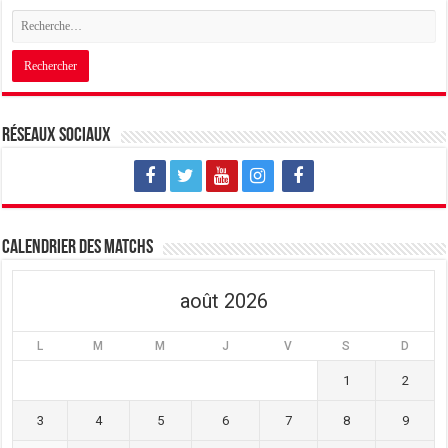
Réseaux sociaux
Calendrier des matchs
août 2026
L
M
M
J
V
S
D
1
2
3
4
5
6
7
8
9