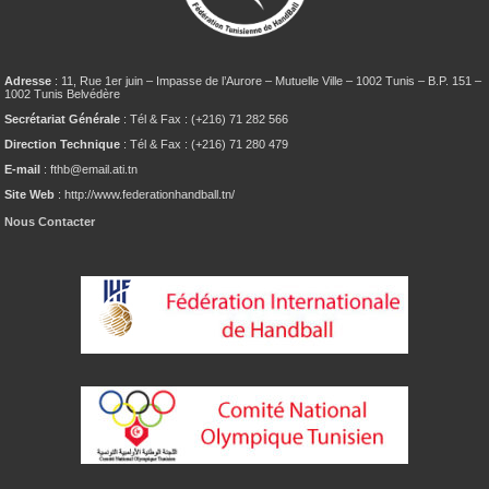
Adresse
: 11, Rue 1er juin – Impasse de l’Aurore – Mutuelle Ville – 1002 Tunis – B.P. 151 –
1002 Tunis Belvédère
Secrétariat Générale
: Tél & Fax : (+216) 71 282 566
Direction Technique
: Tél & Fax : (+216) 71 280 479
E-mail
: fthb@email.ati.tn
Site Web
: http://www.federationhandball.tn/
Nous Contacter